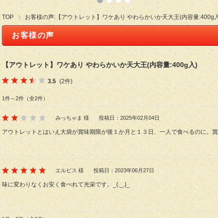
TOP
お客様の声:【アウトレット】ワケあり やわらかいか天大王(内容量:400g入
お客様の声
【アウトレット】ワケあり やわらかいか天大王(内容量:400g入)
3.5
(2件)
1件～2件（全2件）
みっちゃま 様
投稿日：2025年02月04日
アウトレットとはいえ大袋が賞味期限が後１か月と１３日、一人で食べるのに。賞
エルビス 様
投稿日：2023年06月27日
味に変わりなくお安く食べれて光栄です。_(._.)_