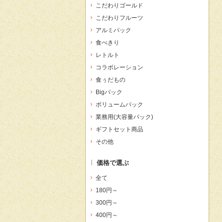
こだわりゴールド
こだわりフルーツ
アルミパック
食べきり
レトルト
コラボレーション
食ぅだもの
Bigパック
ボリュームパック
業務用(大容量パック)
ギフトセット商品
その他
価格で選ぶ
全て
180円～
300円～
400円～