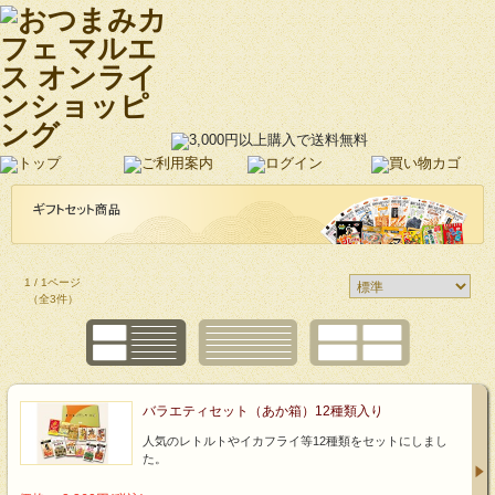
1 / 1ページ
（全3件）
バラエティセット（あか箱）12種類入り
人気のレトルトやイカフライ等12種類をセットにしまし
た。