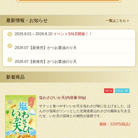
最新情報・お知らせ
一覧はこちら
2026.8.01～2026.8.10
イベントSALE開催！！
2026.07【新発売】かつお醤油のり天
2026.07【新発売】かつお醤油のり天
新着商品
NEW
PICK UP
塩わさびいか天(内容量:60g)
サクッと食べやすいいか天を塩わさび味に仕上げました。ほ
んのり塩味がツンッとした北海道産山わさびの風味を引き立
たせ、いか天の旨味との相性が抜群です。
価格：320円(税込)