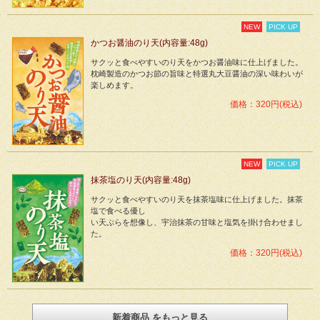
NEW
PICK UP
かつお醤油のり天(内容量:48g)
サクッと食べやすいのり天をかつお醤油味に仕上げました。
枕崎製造のかつお節の旨味と特選丸大豆醤油の深い味わいが
楽しめます。
価格：320円(税込)
NEW
PICK UP
抹茶塩のり天(内容量:48g)
サクッと食べやすいのり天を抹茶塩味に仕上げました。抹茶
塩で食べる優し
い天ぷらを想像し、宇治抹茶の甘味と塩気を掛け合わせまし
た。
価格：320円(税込)
新着商品 をもっと見る