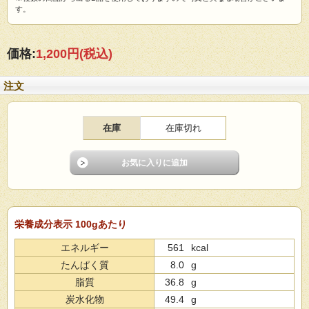
す。
価格:
1,200円
(税込)
注文
在庫
在庫切れ
栄養成分表示 100gあたり
エネルギー
561
kcal
たんぱく質
8.0
g
脂質
36.8
g
炭水化物
49.4
g