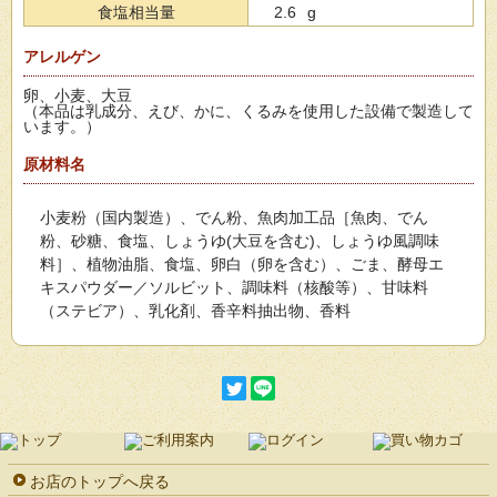
食塩相当量
2.6
g
アレルゲン
卵、小麦、大豆
（本品は乳成分、えび、かに、くるみを使用した設備で製造して
います。）
原材料名
小麦粉（国内製造）、でん粉、魚肉加工品［魚肉、でん
粉、砂糖、食塩、しょうゆ(大豆を含む)、しょうゆ風調味
料］、植物油脂、食塩、卵白（卵を含む）、ごま、酵母エ
キスパウダー／ソルビット、調味料（核酸等）、甘味料
（ステビア）、乳化剤、香辛料抽出物、香料
お店のトップへ戻る