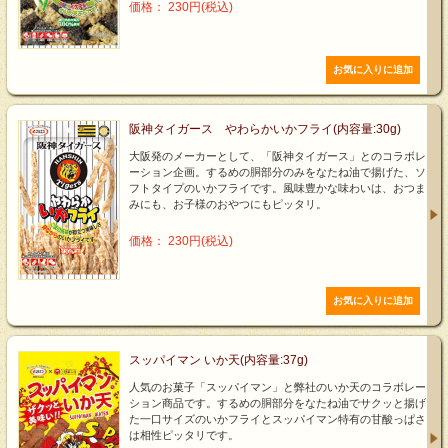
価格： 230円(税込)
阪神タイガース やわらかいかフライ(内容量:30g)
大阪発のメーカーとして、「阪神タイガース」とのコラボレ
ーション企画。するめの胴部分のみをなたね油で揚げた、ソ
フトタイプのいかフライです。風味豊かな味わいは、おつま
みにも、お子様のおやつにもピッタリ。
価格： 230円(税込)
スッパイマン いか天(内容量:37g)
人気のお菓子「スッパイマン」と弊社のいか天のコラボレー
ション商品です。するめの胴部分をなたね油でサクッと揚げ
た一口サイズのいかフライとスッパイマン特有の甘酸っぱさ
は相性ピッタリです。