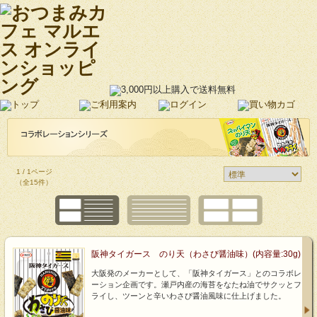
1 / 1ページ
（全15件）
阪神タイガース のり天（わさび醤油味）(内容量:30g)
大阪発のメーカーとして、「阪神タイガース」とのコラボレ
ーション企画です。瀬戸内産の海苔をなたね油でサクッとフ
ライし、ツーンと辛いわさび醤油風味に仕上げました。