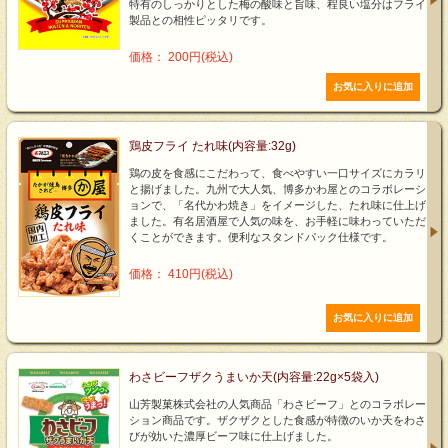
特有のしっかりとした梅の酸味と旨味、程良い塩分はフライ
製品との相性ピッタリです。
価格： 200円(税込)
鶏皮フライ たれ味(内容量:32g)
鶏の皮を食感にこだわって、食べやすい一口サイズにカラリ
と揚げました。九州で大人気、博多かわ屋とのコラボレーシ
ョンで、「名代かわ焼き」をイメージした、たれ味に仕上げ
ました。有名居酒屋で人気の味を、お手軽に味わっていただ
くことができます。便利なスタンドパック仕様です。
価格： 410円(税込)
わさビーフザクうまいか天(内容量:22g×5袋入)
山芳製菓株式会社の人気商品「わさビーフ」とのコラボレー
ション商品です。ザクザクとした食感が特徴のいか天をわさ
びが効いた濃厚ビーフ味に仕上げました。