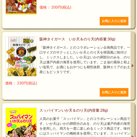
価格： 200円(税込)
阪神タイガース いか天＆のり天(内容量:30g)
「阪神タイガース」とのコラボレーション企画商品です。一
口サイズのサクッとしたいか天とのり天を韓国風に味付け
し、ミックスしました。いか天はいかの胴部分のみを、のり
天は瀬戸内産の海苔を使用しています。ごま油の風味と程よ
い塩気で、お酒にもおやつにも相性抜群、阪神エリアのお土
産にもピッタリです。
価格： 230円(税込)
スッパイマンいか天＆のり天(内容量:28g)
人気のお菓子「スッパイマン」とのコラボレーション商品で
す。いか天はいかの胴部分のみを、のり天は瀬戸内産の海苔
を使用した、両方を一度に楽しめるミックス商品です。味付
にはスッパイマンの梅粉末を使用しています。スッパイマン