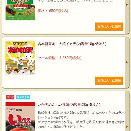
イし、わさびが効いた濃厚ビーフ味に仕上げました。
価格： 650円(税込)
吉本新喜劇 大笑イカ天(内容量10g×8袋入)
セール価格： 1,350円(税込)
NEW
PICK UP
いか天めんべい風味(内容量:28g×5袋入)
株式会社山口油屋福太郎の人気商品「めんべい」とのコラボ
レーション商品です。
ザクザク食感のいか天を、明太子と和風だれの甘辛さが特徴
のめんべい風味に仕上げました。