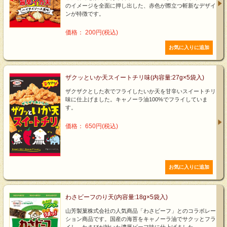
のイメージを全面に押し出した、赤色が際立つ斬新なデザイ
ンが特徴です。
価格： 200円(税込)
ザクッといか天スイートチリ味(内容量:27g×5袋入)
ザクザクとした衣でフライしたいか天を甘辛いスイートチリ
味に仕上げました。キャノーラ油100%でフライしていま
す。
価格： 650円(税込)
わさビーフのり天(内容量:18g×5袋入)
山芳製菓株式会社の人気商品「わさビーフ」とのコラボレー
ション商品です。国産の海苔をキャノーラ油でサクッとフラ