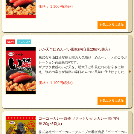
価格： 1,100円(税込)
NEW
PICK UP
いか天辛口めんべい風味(内容量:28g×5袋入)
株式会社山口油屋福太郎の人気商品「めんべい」とのコラボ
レーション商品第2弾です。
ザクザク食感のいか天を、明太子と和風だれの甘辛さに加
え、強めの辛さが特徴の辛口めんべい風味に仕上げました。
価格： 1,100円(税込)
ゴーゴーカレー監修 サクッといか天カレー味(内容
量:20g×5袋入)
株式会社ゴーゴーカレーグループの看板商品「ゴーゴーカレ