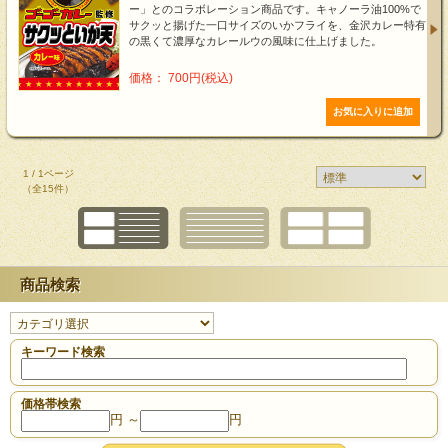
ー」とのコラボレーション商品です。キャノーラ油100%で
サクッと揚げた一口サイズのいかフライを、金沢カレー特有
の黒くて濃厚なカレールウの風味に仕上げました。
価格： 700円(税込)
1 / 1ページ
（全15件）
商品検索
キーワード検索
価格帯検索
円 ～
円