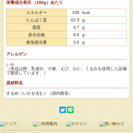
栄養成分表示 （100g）あたり
エネルギー
338
kcal
たんぱく質
62.9
g
脂質
5.7
g
炭水化物
8.8
g
食塩相当量
3.6
g
アレルゲン
いか
（本品は卵、乳成分、小麦、えび、かに、くるみを使用した設備
で製造しています。）
原材料名
するめ（いかを含む）（国内製造）