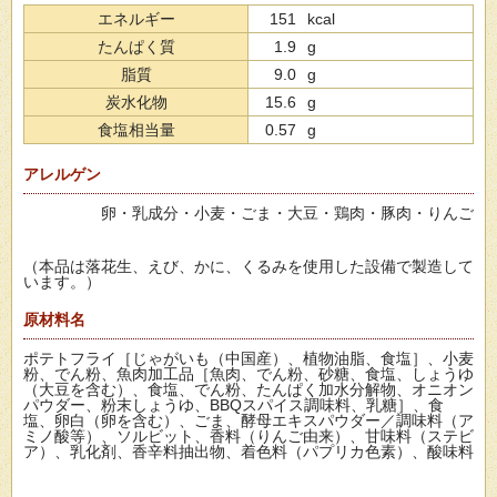
エネルギー
151
kcal
たんぱく質
1.9
g
脂質
9.0
g
炭水化物
15.6
g
食塩相当量
0.57
g
アレルゲン
卵・乳成分・小麦・ごま・大豆・鶏肉・豚肉・りんご
（本品は落花生、えび、かに、くるみを使用した設備で製造して
います。）
原材料名
ポテトフライ［じゃがいも（中国産）、植物油脂、食塩］、小麦
粉、でん粉、魚肉加工品［魚肉、でん粉、砂糖、食塩、しょうゆ
（大豆を含む）、食塩、でん粉、たんぱく加水分解物、オニオン
パウダー、粉末しょうゆ、BBQスパイス調味料、乳糖］、食
塩、卵白（卵を含む）、ごま、酵母エキスパウダー／調味料（ア
ミノ酸等）、ソルビット、香料（りんご由来）、甘味料（ステビ
ア）、乳化剤、香辛料抽出物、着色料（パプリカ色素）、酸味料